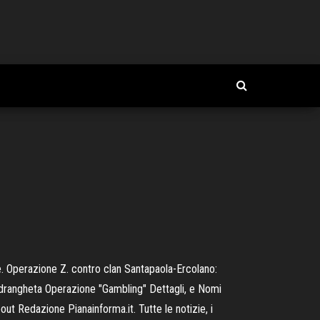
ine. Operazione Z. contro clan Santapaola-Ercolano:
.. 'Ndrangheta Operazione "Gambling" Dettagli, e Nomi
t Redazione Pianainforma.it. Tutte le notizie, i