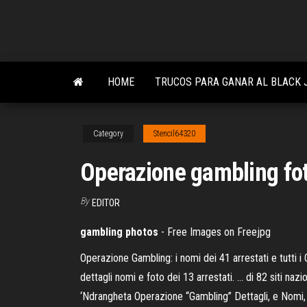
Skip
to
the
content
HOME
TRUCOS PARA GANAR AL BLACK 
Category
Stencil64320
Operazione gambling fo
By
EDITOR
gambling
photos
- Free Images on Freejpg
Operazione Gambling: i nomi dei 41 arrestati e tutti i 
dettagli nomi e foto dei 13 arrestati. ... di 82 siti na
‘Ndrangheta Operazione “Gambling” Dettagli, e Nomi, 